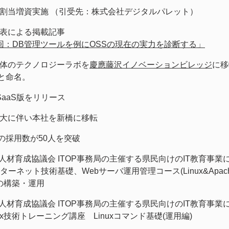
割当増資実施 （引受先：株式会社デジタルパレット）
表による掲載記事
回：DB管理ツールを例にOSSの現在の実力を診断する」
体のテクノロジーラボを
慶應藤沢イノベーションビレッジ
に移
mと命名。
! SaaS版をリリース
大に伴い本社を新橋に移転
amの採用数が50人を突破
T人材育成協議会 ITOP事務局の主催する県民向けのIT教育事
ンターネット技術基礎、Webサーバ運用管理コース(Linux&Apac
の構築・運用
T人材育成協議会 ITOP事務局の主催する県民向けのIT教育事
inux技術トレーニング講座 Linuxコマンド基礎(運用編)