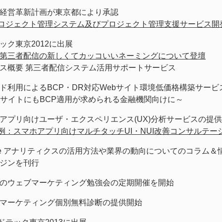
経営革新計画が東京都により承認
ロジェクト管理システム及びプロジェクト管理支援サービス開
ック東京2012に出展
第三者配信の新しくてカッコいいネーミングについて登壇
ス概要 第三者配信システム活用サポートサービス
ド利用によるBCP・DR対応Webサイト環境低価格構築サービ
bサイトにもBCP適用が求められる金融機関向けに～
アプリ向けユーザ・エクスペリエンス(UX)分析サービスの提
例：スマホアプリ向けマルチタッチUI・NUI改善コンサルテー
gle アナリティクスの活用方法や業界の動向についてのコラム
ジンを刊行
のウェブマーケティング勉強会の定期開催を開始
マーケティング個別無料診断の提供開始