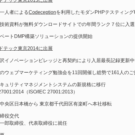
ドテック東京2013に出展
一人者による
Codeception
を利用したモダンPHPテスティン
技術資料が無料ダウンロードサイトでの年間ランク７位に入選
ベートDMP構築ソリューションの提供開始
ドテック東京2014に出展
沢イノベーションビレッジと再契約により入居最長記録更新中
のウェブマーケティング勉強会を11回開催し総勢で161人の
キュリティマネジメントシステムの新規格に移行
 27001:2014（ISO/IEC 27001:2013）
中央区日本橋から 東京都千代田区有楽町へ本社移転
締役交代
一郎取締役、代表取締役に就任