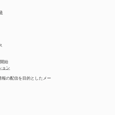
発
ス
供開始
ション
＆情報の配信を目的としたメー