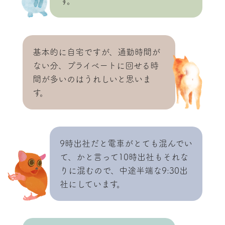
す。
基本的に自宅ですが、通勤時間が
ない分、プライベートに回せる時
間が多いのはうれしいと思いま
す。
9時出社だと電車がとても混んでい
て、かと言って10時出社もそれな
りに混むので、中途半端な9:30出
社にしています。